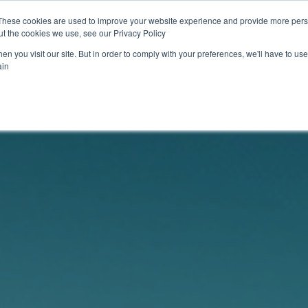
These cookies are used to improve your website experience and provide more perso
t the cookies we use, see our Privacy Policy.
n you visit our site. But in order to comply with your preferences, we'll have to use 
in.
 منتجاتنا
الأخبار
شارك معنا
مشاريعنا
تعرف 