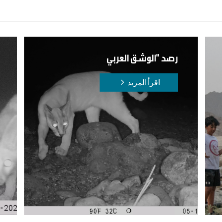
رصد "الوشق العربي
اقرأ المزيد