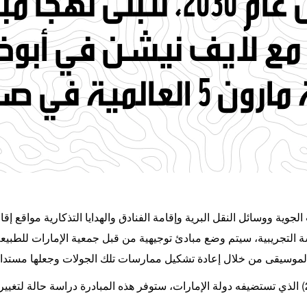
بنسبة 23٪ بحلول عام 2030، ن
مع لايف نيشن في أبوظ
 في صالة الاتحاد.
الجوية ووسائل النقل البرية وإقامة الفنادق والهدايا التذكارية مواقع إ
سة التجريبية، سيتم وضع مبادئ توجيهية من قبل جمعية الإمارات للطبيع
ة الموسيقى من خلال إعادة تشكيل ممارسات تلك الجولات وجعلها مستدام
الذي تستضيفه دولة الإمارات، ستوفر هذه المبادرة دراسة حالة لتغي