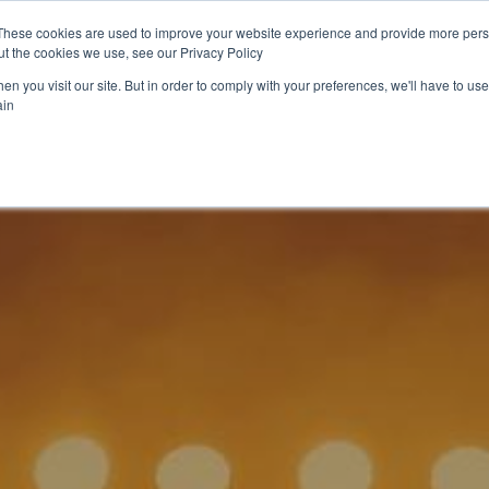
These cookies are used to improve your website experience and provide more perso
t the cookies we use, see our Privacy Policy.
n you visit our site. But in order to comply with your preferences, we'll have to use 
in.
 منتجاتنا
الأخبار
شارك معنا
مشاريعنا
تعرف 