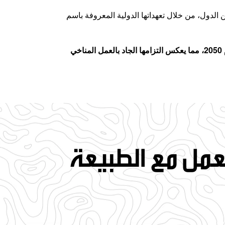
 الدول، من خلال تعهداتها الدولية المعروفة باسم
وفي أكتوبر 2021، أصبحت الإمارات أول دولة في الشرق الأوسط وشمال إفريقيا تتبنى هدف تحقيق الحياد المناخي بحلول عام 2050، مما يعكس التزامها الجاد بالعمل المناخي
لعمل مع الطبيعة