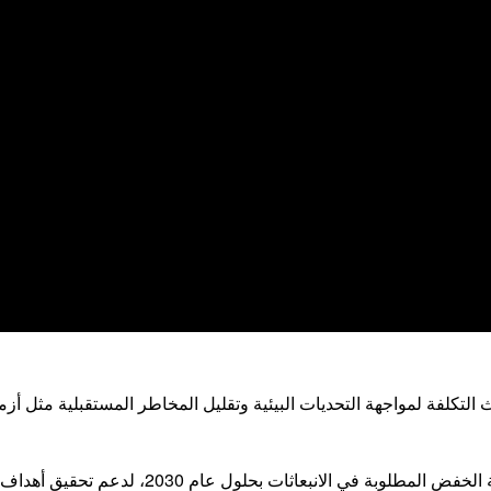
لتكلفة لمواجهة التحديات البيئية وتقليل المخاطر المستقبلية مثل أزمة
اثات بحلول عام 2030، لدعم تحقيق أهداف اتفاقية باريس للمناخ.