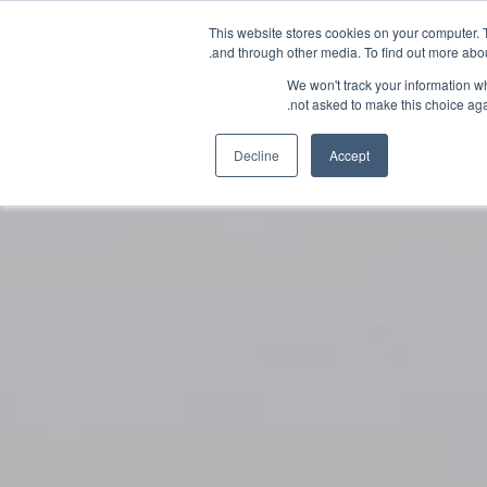
This website stores cookies on your computer. 
and through other media. To find out more abou
We won't track your information whe
not asked to make this choice aga
إلينا
Decline
Accept