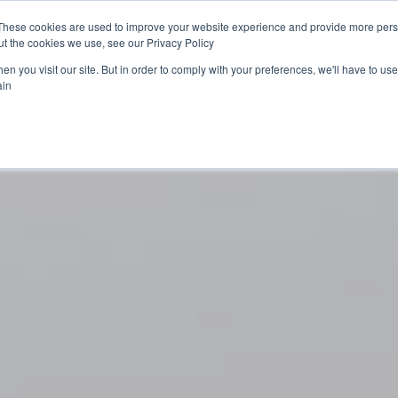
These cookies are used to improve your website experience and provide more perso
t the cookies we use, see our Privacy Policy.
n you visit our site. But in order to comply with your preferences, we'll have to use 
in.
 منتجاتنا
الأخبار
شارك معنا
مشاريعنا
تعرف 