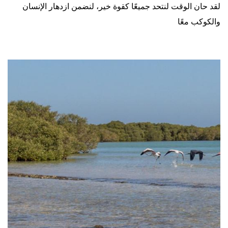
لقد حان الوقت لنتحد جميعًا كقوة خير، لنضمن ازدهار الإنسان
والكوكب معًا