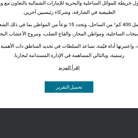
خريطة للموائل الساحلية والبحرية للإمارات الشمالية بالتعاون مع وزار
الطبيعية في الشارقة، وشركاء رئيسيين آخرين.
تغطي الخريطة مساحة إجمالية قدرها 783 كم²، وتشمل 400 كم² من السا
بخات الساحلية، ومواطن المحار، والقاع الصلب، ومروج الأعشاب البحر
، واعتبرتها أداة قيّمة، تساعد السلطات في تحديد المناطق ذات الأهمية
رسمية، وبالتالي المساهمة في الإدارة المستدامة لبحارنا.
اقرأ المزيد
تحميل التقرير