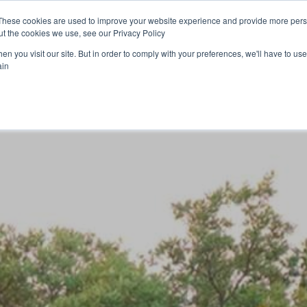
These cookies are used to improve your website experience and provide more perso
t the cookies we use, see our Privacy Policy.
n you visit our site. But in order to comply with your preferences, we'll have to use 
in.
 منتجاتنا
الأخبار
شارك معنا
مشاريعنا
تعرف 